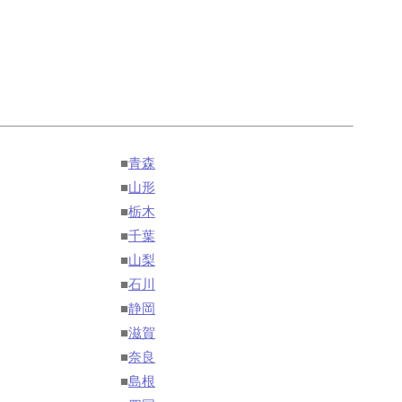
■
青森
■
山形
■
栃木
■
千葉
■
山梨
■
石川
■
静岡
■
滋賀
■
奈良
■
島根