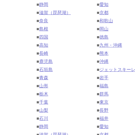
■
静岡
■
愛知
■
滋賀（琵琶湖）
■
京都
■
奈良
■
和歌山
■
島根
■
岡山
■
四国
■
徳島
■
高知
■
九州・沖縄
■
長崎
■
熊本
■
鹿児島
■
沖縄
■
石垣島
■
ジェットスキー
■
青森
■
岩手
■
山形
■
福島
■
栃木
■
群馬
■
千葉
■
東京
■
山梨
■
長野
■
石川
■
福井
■
静岡
■
愛知
■
滋賀（琵琶湖）
■
京都