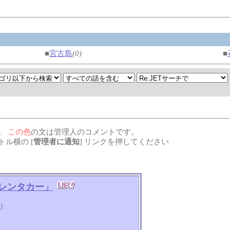
■
宮古島
(0)
■
。
この色
の文は管理人のコメントです。
ル横の [
管理者に通知
] リンクを押してください
レンタカー」
知
]