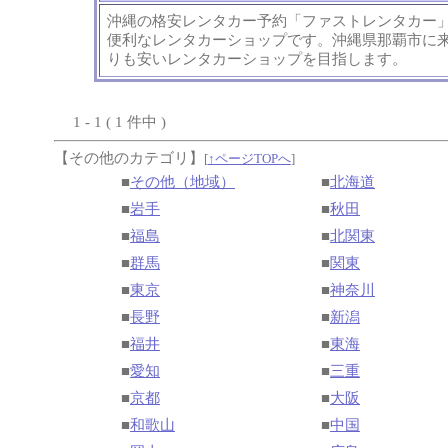
沖縄の格安レンタカー予約「ファストレンタカー
便利なレンタカーショップです。沖縄県那覇市に
りも安いレンタカーショップを目指します。
1 - 1 ( 1 件中 )
【その他のカテゴリ】
[
↑ページTOPへ
]
■
その他（地域）
■
北海道
■
岩手
■
秋田
■
福島
■
北関東
■
群馬
■
関東
■
東京
■
神奈川
■
長野
■
新潟
■
福井
■
東海
■
愛知
■
三重
■
京都
■
大阪
■
和歌山
■
中国