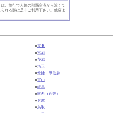
」は、旅行で人気の那覇空港から近くて
来られる際は是非ご利用下さい。他店よ
■
東北
■
宮城
■
茨城
■
埼玉
■
北陸・甲信越
■
富山
■
岐阜
■
関西（近畿）
■
兵庫
■
鳥取