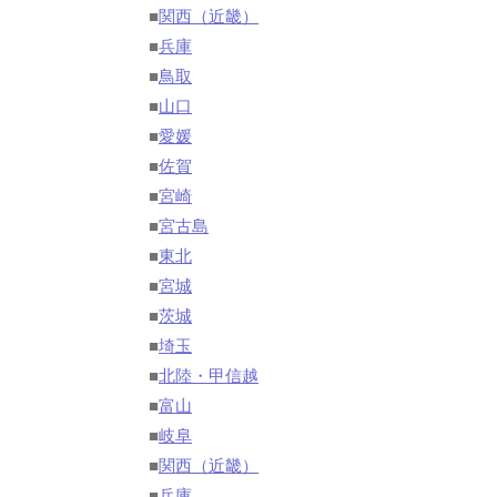
■
関西（近畿）
■
兵庫
■
鳥取
■
山口
■
愛媛
■
佐賀
■
宮崎
■
宮古島
■
東北
■
宮城
■
茨城
■
埼玉
■
北陸・甲信越
■
富山
■
岐阜
■
関西（近畿）
■
兵庫