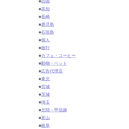
■
四国
■
高知
■
長崎
■
鹿児島
■
石垣島
■
個人
■
旅行
■
カフェ・コーヒー
■
動物・ペット
■
広告代理店
■
東北
■
宮城
■
茨城
■
埼玉
■
北陸・甲信越
■
富山
■
岐阜