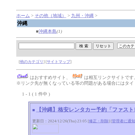
ホーム
>
その他（地域）
>
九州・沖縄
>
沖縄
■
沖縄本島
(1)
[
他のカテゴリ
] [
サイトマップ
]
はおすすめサイト、
は相互リンクサイトです
※リンク先が無くなっている等の問題がある場合にはタイト
1 - 1 ( 1 件中 )
【沖縄】格安レンタカー予約「ファスト
■
更新日：2024/12/26(Thu) 23:05 [
修正・削除
] [
管理者に通