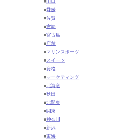
■
山口
■
愛媛
■
佐賀
■
宮崎
■
宮古島
■
店舗
■
マリンスポーツ
■
スイーツ
■
資格
■
マーケティング
■
北海道
■
秋田
■
北関東
■
関東
■
神奈川
■
新潟
■
東海