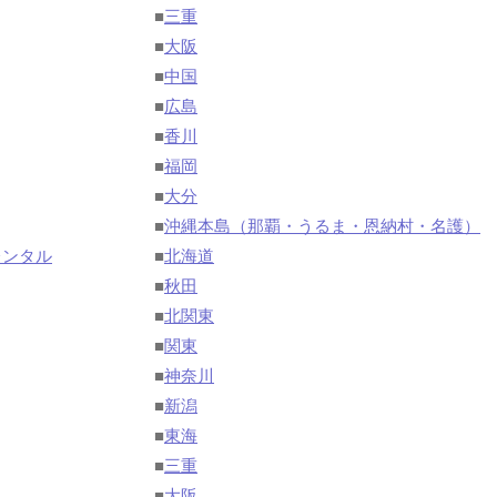
■
三重
■
大阪
■
中国
■
広島
■
香川
■
福岡
■
大分
■
沖縄本島（那覇・うるま・恩納村・名護）
レンタル
■
北海道
■
秋田
■
北関東
■
関東
■
神奈川
■
新潟
■
東海
■
三重
■
大阪