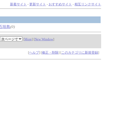
新着サイト
-
更新サイト
-
おすすめサイト
-
相互リンクサイト
石垣島
(0)
[
More
] [
New Window
]
[
ヘルプ
] [
修正・削除
] [
このカテゴリに新規登録
]