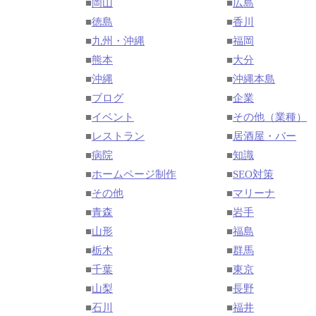
■
岡山
■
広島
■
徳島
■
香川
■
九州・沖縄
■
福岡
■
熊本
■
大分
■
沖縄
■
沖縄本島
■
ブログ
■
企業
■
イベント
■
その他（業種）
■
レストラン
■
居酒屋・バー
■
病院
■
知識
■
ホームページ制作
■
SEO対策
■
その他
■
マリーナ
■
青森
■
岩手
■
山形
■
福島
■
栃木
■
群馬
■
千葉
■
東京
■
山梨
■
長野
■
石川
■
福井