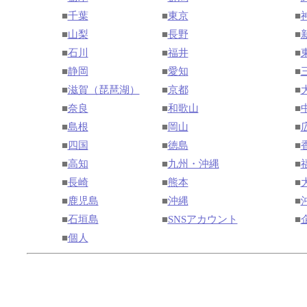
■
千葉
■
東京
■
■
山梨
■
長野
■
■
石川
■
福井
■
■
静岡
■
愛知
■
■
滋賀（琵琶湖）
■
京都
■
■
奈良
■
和歌山
■
■
島根
■
岡山
■
■
四国
■
徳島
■
■
高知
■
九州・沖縄
■
■
長崎
■
熊本
■
■
鹿児島
■
沖縄
■
■
石垣島
■
SNSアカウント
■
■
個人