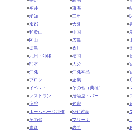
■
長野
■
新潟
■
■
福井
■
東海
■
■
愛知
■
三重
■
■
京都
■
大阪
■
■
和歌山
■
中国
■
■
岡山
■
広島
■
■
徳島
■
香川
■
■
九州・沖縄
■
福岡
■
■
熊本
■
大分
■
■
沖縄
■
沖縄本島
■
■
ブログ
■
企業
■
■
イベント
■
その他（業種）
■
■
レストラン
■
居酒屋・バー
■
■
病院
■
知識
■
■
ホームページ制作
■
SEO対策
■
■
その他
■
マリーナ
■
■
青森
■
岩手
■