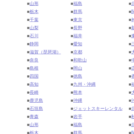
■
山形
■
福島
■
■
栃木
■
群馬
■
■
千葉
■
東京
■
■
山梨
■
長野
■
■
石川
■
福井
■
■
静岡
■
愛知
■
■
滋賀（琵琶湖）
■
京都
■
■
奈良
■
和歌山
■
■
島根
■
岡山
■
■
四国
■
徳島
■
■
高知
■
九州・沖縄
■
■
長崎
■
熊本
■
■
鹿児島
■
沖縄
■
■
石垣島
■
ジェットスキーレンタル
■
■
青森
■
岩手
■
■
山形
■
福島
■
■
栃木
■
群馬
■