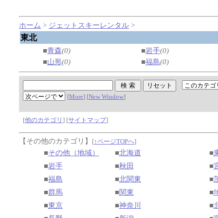
ホーム
>
ジェットスキーレンタル
>
東北
■
青森
(0)
■
岩手
(0)
■
山形
(0)
■
福島
(0)
[
More
] [
New Window
]
[
他のカテゴリ
] [
サイトマップ
]
【その他のカテゴリ】
[
↑ページTOPへ
]
■
その他（地域）
■
北海道
■
■
岩手
■
秋田
■
■
福島
■
北関東
■
■
群馬
■
関東
■
■
東京
■
神奈川
■