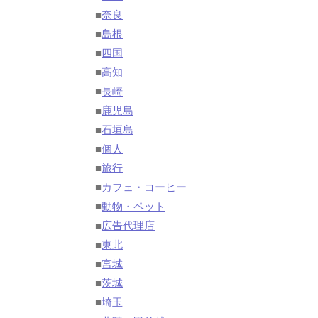
■
奈良
■
島根
■
四国
■
高知
■
長崎
■
鹿児島
■
石垣島
■
個人
■
旅行
■
カフェ・コーヒー
■
動物・ペット
■
広告代理店
■
東北
■
宮城
■
茨城
■
埼玉