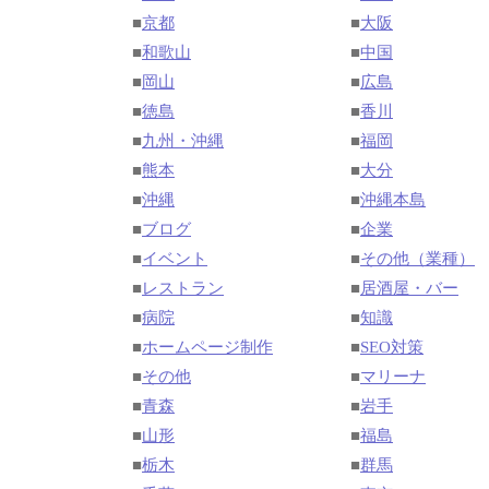
■
京都
■
大阪
■
和歌山
■
中国
■
岡山
■
広島
■
徳島
■
香川
■
九州・沖縄
■
福岡
■
熊本
■
大分
■
沖縄
■
沖縄本島
■
ブログ
■
企業
■
イベント
■
その他（業種）
■
レストラン
■
居酒屋・バー
■
病院
■
知識
■
ホームページ制作
■
SEO対策
■
その他
■
マリーナ
■
青森
■
岩手
■
山形
■
福島
■
栃木
■
群馬