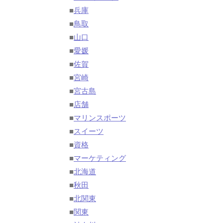
■
兵庫
■
鳥取
■
山口
■
愛媛
■
佐賀
■
宮崎
■
宮古島
■
店舗
■
マリンスポーツ
■
スイーツ
■
資格
■
マーケティング
■
北海道
■
秋田
■
北関東
■
関東