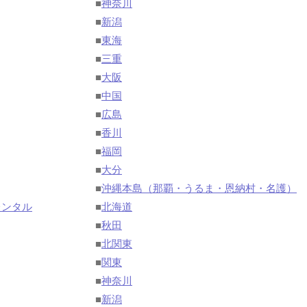
■
神奈川
■
新潟
■
東海
■
三重
■
大阪
■
中国
■
広島
■
香川
■
福岡
■
大分
■
沖縄本島（那覇・うるま・恩納村・名護）
レンタル
■
北海道
■
秋田
■
北関東
■
関東
■
神奈川
■
新潟