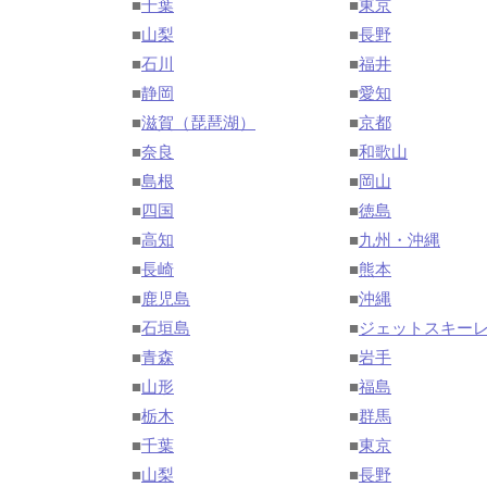
■
千葉
■
東京
■
山梨
■
長野
■
石川
■
福井
■
静岡
■
愛知
■
滋賀（琵琶湖）
■
京都
■
奈良
■
和歌山
■
島根
■
岡山
■
四国
■
徳島
■
高知
■
九州・沖縄
■
長崎
■
熊本
■
鹿児島
■
沖縄
■
石垣島
■
ジェットスキー
■
青森
■
岩手
■
山形
■
福島
■
栃木
■
群馬
■
千葉
■
東京
■
山梨
■
長野