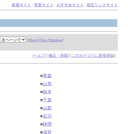
新着サイト
-
更新サイト
-
おすすめサイト
-
相互リンクサイト
[
More
] [
New Window
]
[
ヘルプ
] [
修正・削除
] [
このカテゴリに新規登録
]
■
青森
■
山形
■
栃木
■
千葉
■
山梨
■
石川
■
静岡
■
滋賀