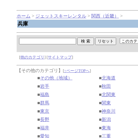
ホーム
>
ジェットスキーレンタル
>
関西（近畿）
>
兵庫
[
他のカテゴリ
] [
サイトマップ
]
【その他のカテゴリ】
[
↑ページTOPへ
]
■
その他（地域）
■
北海道
■
岩手
■
秋田
■
福島
■
北関東
■
群馬
■
関東
■
東京
■
神奈川
■
長野
■
新潟
■
福井
■
東海
■
愛知
■
三重