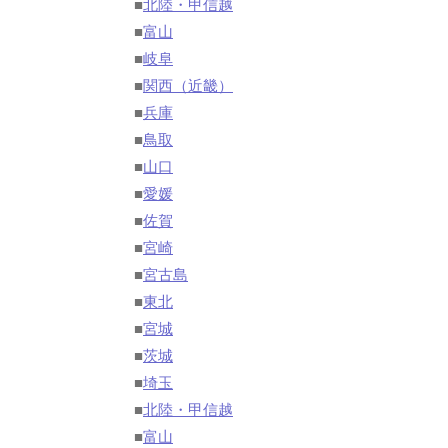
■
北陸・甲信越
■
富山
■
岐阜
■
関西（近畿）
■
兵庫
■
鳥取
■
山口
■
愛媛
■
佐賀
■
宮崎
■
宮古島
■
東北
■
宮城
■
茨城
■
埼玉
■
北陸・甲信越
■
富山