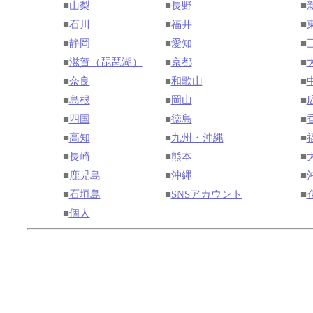
■
山梨
■
長野
■
■
石川
■
福井
■
■
静岡
■
愛知
■
■
滋賀（琵琶湖）
■
京都
■
■
奈良
■
和歌山
■
■
島根
■
岡山
■
■
四国
■
徳島
■
■
高知
■
九州・沖縄
■
■
長崎
■
熊本
■
■
鹿児島
■
沖縄
■
■
石垣島
■
SNSアカウント
■
■
個人