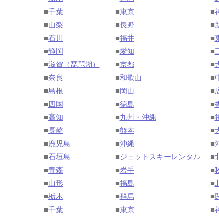
■
千葉
■
東京
■
■
山梨
■
長野
■
■
石川
■
福井
■
■
静岡
■
愛知
■
■
滋賀（琵琶湖）
■
京都
■
■
奈良
■
和歌山
■
■
島根
■
岡山
■
■
四国
■
徳島
■
■
高知
■
九州・沖縄
■
■
長崎
■
熊本
■
■
鹿児島
■
沖縄
■
■
石垣島
■
ジェットスキーレンタル
■
■
青森
■
岩手
■
■
山形
■
福島
■
■
栃木
■
群馬
■
■
千葉
■
東京
■