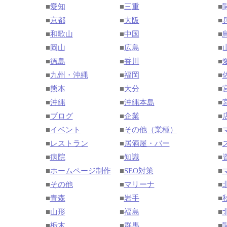
■
愛知
■
三重
■
■
京都
■
大阪
■
■
和歌山
■
中国
■
■
岡山
■
広島
■
■
徳島
■
香川
■
■
九州・沖縄
■
福岡
■
■
熊本
■
大分
■
■
沖縄
■
沖縄本島
■
■
ブログ
■
企業
■
■
イベント
■
その他（業種）
■
■
レストラン
■
居酒屋・バー
■
■
病院
■
知識
■
■
ホームページ制作
■
SEO対策
■
■
その他
■
マリーナ
■
■
青森
■
岩手
■
■
山形
■
福島
■
■
栃木
■
群馬
■