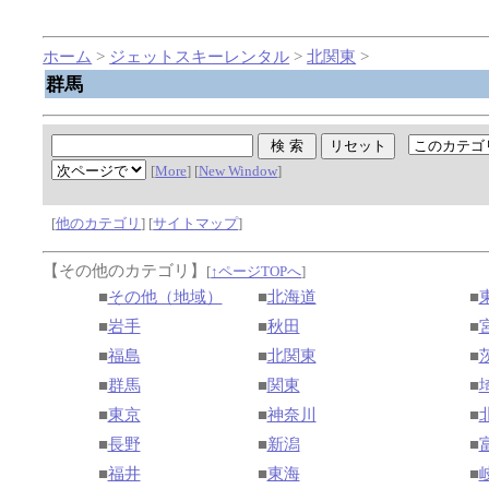
ホーム
>
ジェットスキーレンタル
>
北関東
>
群馬
[
More
] [
New Window
]
[
他のカテゴリ
] [
サイトマップ
]
【その他のカテゴリ】
[
↑ページTOPへ
]
■
その他（地域）
■
北海道
■
■
岩手
■
秋田
■
■
福島
■
北関東
■
■
群馬
■
関東
■
■
東京
■
神奈川
■
■
長野
■
新潟
■
■
福井
■
東海
■