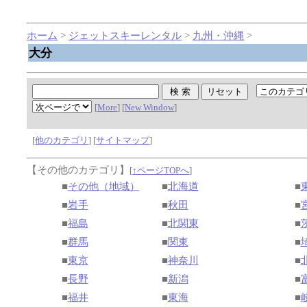
ホーム
>
ジェットスキーレンタル
>
九州・沖縄
>
大分
[
More
] [
New Window
]
[
他のカテゴリ
] [
サイトマップ
]
【その他のカテゴリ】
[
↑ページTOPへ
]
■
その他（地域）
■
北海道
■
■
岩手
■
秋田
■
■
福島
■
北関東
■
■
群馬
■
関東
■
■
東京
■
神奈川
■
■
長野
■
新潟
■
■
福井
■
東海
■