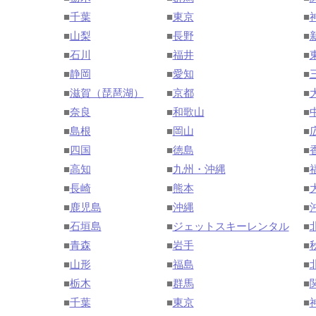
■
千葉
■
東京
■
■
山梨
■
長野
■
■
石川
■
福井
■
■
静岡
■
愛知
■
■
滋賀（琵琶湖）
■
京都
■
■
奈良
■
和歌山
■
■
島根
■
岡山
■
■
四国
■
徳島
■
■
高知
■
九州・沖縄
■
■
長崎
■
熊本
■
■
鹿児島
■
沖縄
■
■
石垣島
■
ジェットスキーレンタル
■
■
青森
■
岩手
■
■
山形
■
福島
■
■
栃木
■
群馬
■
■
千葉
■
東京
■