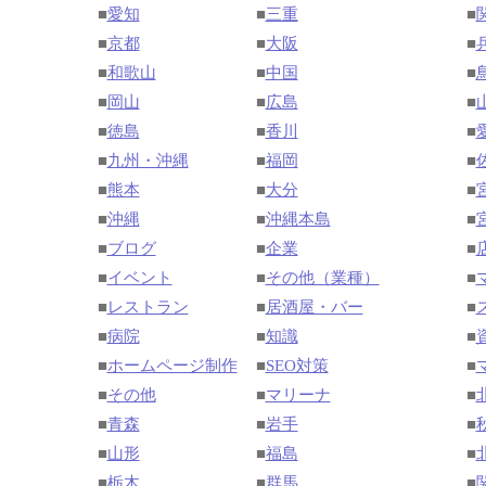
■
愛知
■
三重
■
■
京都
■
大阪
■
■
和歌山
■
中国
■
■
岡山
■
広島
■
■
徳島
■
香川
■
■
九州・沖縄
■
福岡
■
■
熊本
■
大分
■
■
沖縄
■
沖縄本島
■
■
ブログ
■
企業
■
■
イベント
■
その他（業種）
■
■
レストラン
■
居酒屋・バー
■
■
病院
■
知識
■
■
ホームページ制作
■
SEO対策
■
■
その他
■
マリーナ
■
■
青森
■
岩手
■
■
山形
■
福島
■
■
栃木
■
群馬
■