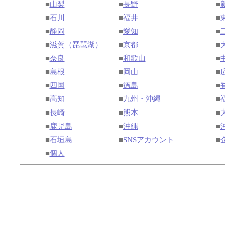
■
山梨
■
長野
■
■
石川
■
福井
■
■
静岡
■
愛知
■
■
滋賀（琵琶湖）
■
京都
■
■
奈良
■
和歌山
■
■
島根
■
岡山
■
■
四国
■
徳島
■
■
高知
■
九州・沖縄
■
■
長崎
■
熊本
■
■
鹿児島
■
沖縄
■
■
石垣島
■
SNSアカウント
■
■
個人