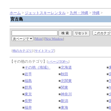
ホーム
>
ジェットスキーレンタル
>
九州・沖縄
>
沖縄
>
宮古島
[
More
] [
New Window
]
[
他のカテゴリ
] [
サイトマップ
]
【その他のカテゴリ】
[
↑ページTOPへ
]
■
その他（地域）
■
北海道
■
■
岩手
■
秋田
■
■
福島
■
北関東
■
■
群馬
■
関東
■
■
東京
■
神奈川
■
■
長野
■
新潟
■
■
福井
■
東海
■