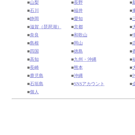
■
山梨
■
長野
■
■
石川
■
福井
■
■
静岡
■
愛知
■
■
滋賀（琵琶湖）
■
京都
■
■
奈良
■
和歌山
■
■
島根
■
岡山
■
■
四国
■
徳島
■
■
高知
■
九州・沖縄
■
■
長崎
■
熊本
■
■
鹿児島
■
沖縄
■
■
石垣島
■
SNSアカウント
■
■
個人