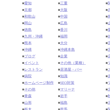
■
愛知
■
三重
■
■
京都
■
大阪
■
■
和歌山
■
中国
■
■
岡山
■
広島
■
■
徳島
■
香川
■
■
九州・沖縄
■
福岡
■
■
熊本
■
大分
■
■
沖縄
■
沖縄本島
■
■
ブログ
■
企業
■
■
イベント
■
その他（業種）
■
■
レストラン
■
居酒屋・バー
■
■
病院
■
知識
■
■
ホームページ制作
■
SEO対策
■
■
その他
■
マリーナ
■
■
青森
■
岩手
■
■
山形
■
福島
■
■
栃木
■
群馬
■