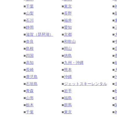
■
千葉
■
東京
■
■
山梨
■
長野
■
■
石川
■
福井
■
■
静岡
■
愛知
■
■
滋賀（琵琶湖）
■
京都
■
■
奈良
■
和歌山
■
■
島根
■
岡山
■
■
四国
■
徳島
■
■
高知
■
九州・沖縄
■
■
長崎
■
熊本
■
■
鹿児島
■
沖縄
■
■
石垣島
■
ジェットスキーレンタル
■
■
青森
■
岩手
■
■
山形
■
福島
■
■
栃木
■
群馬
■
■
千葉
■
東京
■